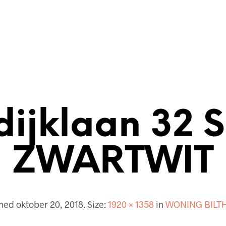
ECTENBUREAU
BOUWKUNDIG
CONTACT
dijklaan 32 S
ZWARTWIT
shed
oktober 20, 2018
. Size:
1920 × 1358
in
WONING BILT