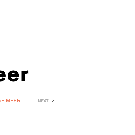
eer
SE MEER
>
NEXT