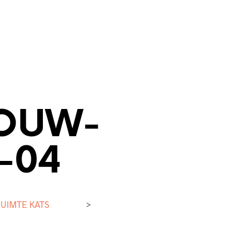
OUW-
-04
UIMTE KATS
>