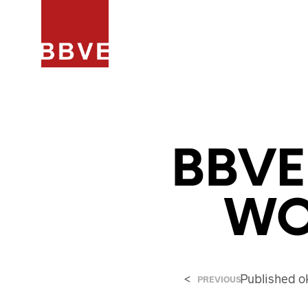
HOME
PROJECTEN
ARCHIT
BBV
WO
<
Published
o
PREVIOUS